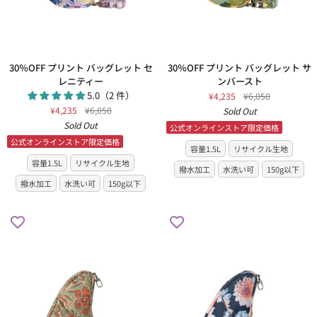
ド
30％OFF
30％OFF
30％OFF プリント バッグレット セ
30％OFF プリント バッグレット サ
プ
プ
レニティー
ンバースト
リ
リ
5.0（2 件）
¥4,235
¥6,050
ン
ン
¥4,235
¥6,050
Sold Out
ト
ト
Sold Out
公式オンラインストア限定価格
バ
バ
公式オンラインストア限定価格
ッ
ッ
容量1.5L
リサイクル生地
グ
グ
容量1.5L
リサイクル生地
撥水加工
水洗い可
150g以下
レ
レ
撥水加工
水洗い可
150g以下
ッ
ッ
ト
ト
セ
サ
レ
ン
ニ
バ
テ
ー
ィ
ス
ー
ト