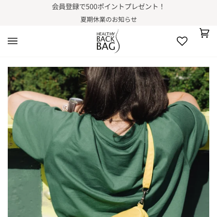
コ
会員登録で500ポイントプレゼント！
ン
夏期休業のお知らせ
テ
ン
カ
(0)
ツ
ー
に
ト
進
む