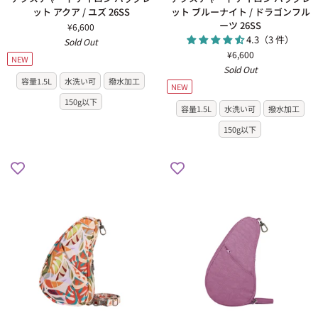
ゼ
ク
ク
ット アクア / ユズ 26SS
ット ブルーナイト / ドラゴンフル
ス
ス
ス
ーツ 26SS
¥6,600
ト
チ
チ
4.3（3 件）
Sold Out
26SS
ャ
ャ
¥6,600
NEW
ー
ー
Sold Out
ド
ド
容量1.5L
水洗い可
撥水加工
NEW
ナ
ナ
150g以下
イ
イ
容量1.5L
水洗い可
撥水加工
ロ
ロ
150g以下
ン
ン
バ
バ
ッ
ッ
グ
グ
レ
レ
ッ
ッ
ト
ト
ア
ブ
ク
ル
ア
ー
/
ナ
ユ
イ
ズ
ト
26SS
/