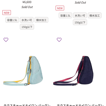
ャ
ャ
¥6,600
Sold Out
ー
ー
Sold Out
NEW
ド
ド
NEW
ナ
ナ
容量1.5L
水洗い可
撥水加工
イ
イ
容量1.5L
水洗い可
撥水加工
150g以下
ロ
ロ
150g以下
ン
ン
バ
バ
ッ
ッ
グ
グ
レ
レ
ッ
ッ
ト
ト
ロ
ラ
ケ
イ
ッ
ム
ト
ゼ
グ
ス
レ
ト
ー
26SS
/
ラ
イ
ム
テ
テ
テクスチャードナイロン バッグレ
テクスチャードナイロン バッグレ