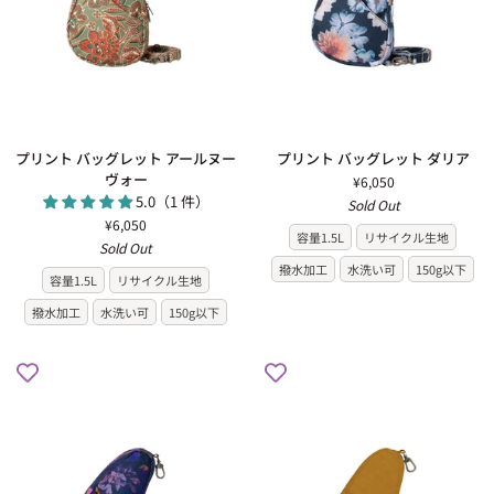
プ
プ
プリント バッグレット アールヌー
プリント バッグレット ダリア
リ
リ
ヴォー
¥6,050
ン
ン
5.0（1 件）
Sold Out
ト
ト
¥6,050
容量1.5L
リサイクル生地
バ
バ
Sold Out
ッ
ッ
撥水加工
水洗い可
150g以下
容量1.5L
リサイクル生地
グ
グ
レ
レ
撥水加工
水洗い可
150g以下
ッ
ッ
ト
ト
ア
ダ
ー
リ
ル
ア
ヌ
ー
ヴ
ォ