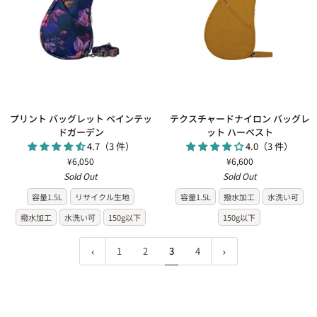
ー
プ
テ
プリント バッグレット ペインテッ
テクスチャードナイロン バッグレ
リ
ク
ドガーデン
ット ハーベスト
ン
ス
4.7（3 件）
4.0（3 件）
ト
チ
¥6,050
¥6,600
バ
ャ
Sold Out
Sold Out
ッ
ー
容量1.5L
リサイクル生地
容量1.5L
撥水加工
水洗い可
グ
ド
レ
ナ
撥水加工
水洗い可
150g以下
150g以下
ッ
イ
ト
ロ
1
2
3
4
ペ
ン
イ
バ
ン
ッ
テ
グ
ッ
レ