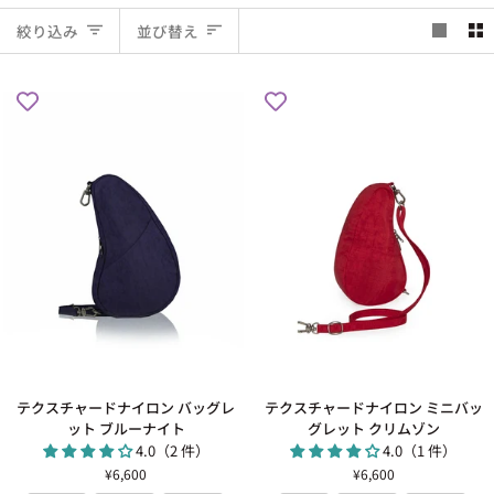
並
絞り込み
並び替え
び
替
え
テ
テ
テクスチャードナイロン バッグレ
テクスチャードナイロン ミニバッ
ク
ク
ット ブルーナイト
グレット クリムゾン
ス
ス
4.0（2 件）
4.0（1 件）
チ
チ
¥6,600
¥6,600
ャ
ャ