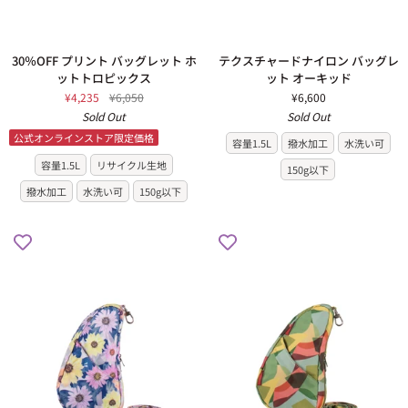
ド
ラ
ゴ
ン
30％OFF
テ
30％OFF プリント バッグレット ホ
テクスチャードナイロン バッグレ
フ
プ
ク
ットトロピックス
ット オーキッド
ル
リ
ス
¥4,235
¥6,050
¥6,600
ー
ン
チ
Sold Out
Sold Out
ツ
ト
ャ
公式オンラインストア限定価格
26SS
容量1.5L
撥水加工
水洗い可
バ
ー
ッ
ド
容量1.5L
リサイクル生地
150g以下
グ
ナ
撥水加工
水洗い可
150g以下
レ
イ
ッ
ロ
ト
ン
ホ
バ
ッ
ッ
ト
グ
ト
レ
ロ
ッ
ピ
ト
ッ
オ
ク
ー
ス
キ
ッ