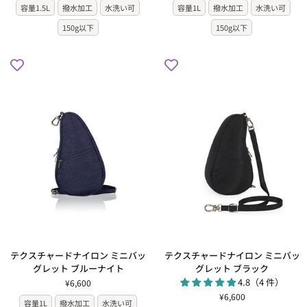
容量1.5L
撥水加工
水洗い可
容量1L
撥水加工
水洗い可
ー
ー
ド
ド
150g以下
150g以下
ナ
ナ
イ
イ
ロ
ロ
ン
ン
バ
ミ
ッ
ニ
グ
バ
レ
ッ
ッ
グ
ト
レ
ブ
ッ
ル
ト
ー
ク
ナ
リ
イ
ム
ト
ゾ
ン
テ
テ
テクスチャードナイロン ミニバッ
テクスチャードナイロン ミニバッ
ク
ク
グレット ブルーナイト
グレット ブラック
ス
ス
4.8（4 件）
¥6,600
チ
チ
¥6,600
容量1L
撥水加工
水洗い可
ャ
ャ