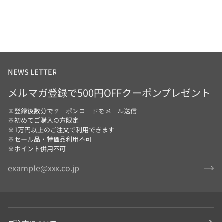
ド
ッ
ガ
ト
ー
ハ
デ
ー
ン
ベ
ス
ト
NEWS LETTER
メルマガ登録で500円OFFクーポンプレゼント
※登録後数分でクーポンコードをメール送信
※初めてご購入の方限定
※1万円以上のご注文で利用できます
※セール品・特価品利用不可
※ポイント併用不可