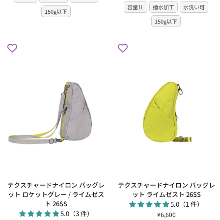
容量1L
撥水加工
水洗い可
ー
ー
150g以下
ド
ド
150g以下
ナ
ナ
イ
イ
ロ
ロ
ン
ン
ミ
ミ
ニ
ニ
バ
バ
ッ
ッ
グ
グ
レ
レ
ッ
ッ
ト
ト
ブ
ブ
ル
ラ
ー
ッ
ナ
ク
イ
テ
テ
テクスチャードナイロン バッグレ
テクスチャードナイロン バッグレ
ト
ク
ク
ット ロケットグレー / ライムゼス
ット ライムゼスト 26SS
ス
ス
ト 26SS
5.0（1 件）
チ
チ
5.0（3 件）
¥6,600