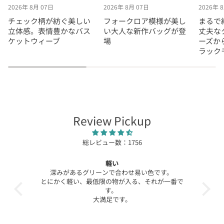
2026年 8月 07日
2026年 8月 07日
2026年 
チェック柄が紡ぐ美しい
フォークロア模様が美し
まるで
立体感。表情豊かなバス
い大人な新作バッグが登
丈夫な
ケットウィーブ
場
ーズか
ラック
Review Pickup
総レビュー数：1756
軽い
テ
す。
深みがあるグリーンで合わせ易い色です。
に多く
とにかく軽い、最低限の物が入る、それが一番で
す。
べまし
大満足です。
た。