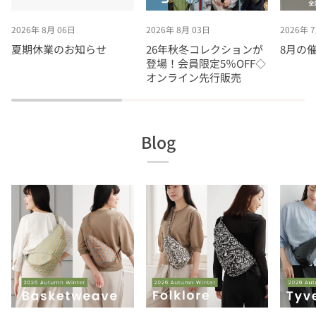
2026年 8月 06日
2026年 8月 03日
2026年 
夏期休業のお知らせ
26年秋冬コレクションが
8月の
登場！会員限定5％OFF◇
オンライン先行販売
Blog