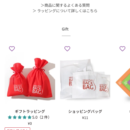
＞商品に関するよくある質問
＞ ラッピングについて詳しくはこちら
Gift
ギ
シ
ギ
ギフトラッピング
ショッピングバッグ
フ
ョ
フ
5.0（2 件）
¥11
ト
ッ
ト
¥0
ラ
ピ
カ