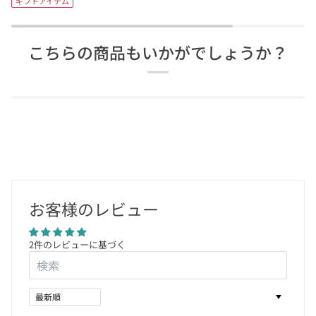
ギフトアイテム
ッ
ン
ー
ピ
グ
ド
ン
バ
こちらの商品もいかがでしょうか？
グ
ッ
グ
お客様のレビュー
2件のレビューに基づく
Sort by