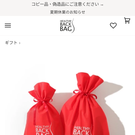
コ
コピー品・偽造品にご注意ください →
ン
夏期休業のお知らせ
テ
ン
カ
(0)
ツ
ー
に
ト
進
ギフト
›
む